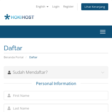
English
Login
Register
Lihat Keranjang
Toggl
navig
Daftar
Beranda Portal
Daftar
Sudah Mendaftar?
Personal Information